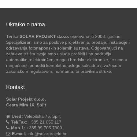
Ukratko o nama
Tvrtka
SOLAR PROJEKT d.o.o.
osnovana je 2008. godine.
Specijalizirani smo za poslove projektiranja, prodaje, instalacije i
održavanja fotonaponskih solarnih sustava. Odgovarajući na
zahtjeve tržišta svoje smo usluge proširili i na područja
automatike, elektroinženjeringa i brodske elektronike, te smo u
mogućnosti ponuditi kompletnu uslugu sukladno s važećom
zakonskom regulativom, normama, te pravilima struke.
Kontakt
Solar Projekt d.o.o.
Cesta Mira 16, Split
Ured:
Velebitska 76, Split
Tel/Fax:
+385 21 655 117
Mob 1:
+385 99 705 7900
E-mail:
info@solarprojekt.hr