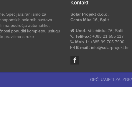
Kontakt
e. Specijalizirani smo za
Solar Projekt d.o.o.
otonaponskih solarnih sustava.
Cesta Mira 16, Split
li i na područja automatike,
Ured:
Velebitska 76, Split
ćnosti ponuditi kompletnu uslugu
Tel/Fax:
+385 21 655 117
 pravilima struke.
Mob 1:
+385 99 705 7900
E-mail:
info@solarprojekt.hr
OPĆI UVJETI ZA IZG