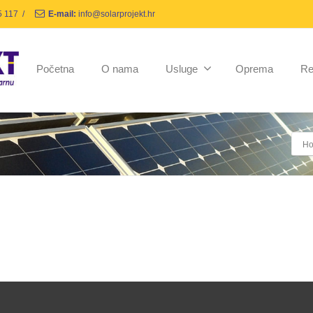
5 117
/
E-mail:
info@solarprojekt.hr
Početna
O nama
Usluge
Oprema
Re
H