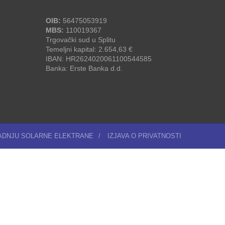
OIB:
56475053919
MBS:
110019367
Trgovački sud u Splitu
Temeljni kapital: 2.654,63 €
IBAN: HR2624020061100544585
Banka: Erste Banka d.d.
RADNJU SOLARNE ELEKTRANE
/
IZJAVA O PRIVATNOSTI