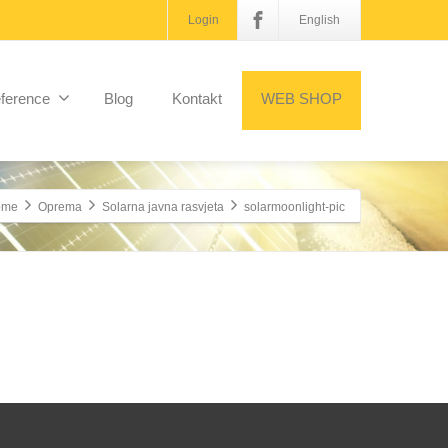
Login
English
ference
Blog
Kontakt
WEB SHOP
ome
Oprema
Solarna javna rasvjeta
solarmoonlight-pic