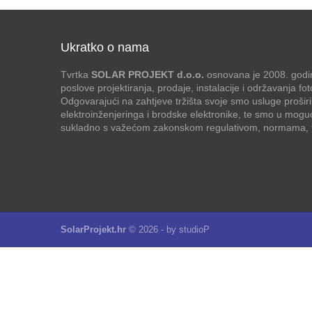
Ukratko o nama
Tvrtka
SOLAR PROJEKT d.o.o.
osnovana je 2008. godin
poslove projektiranja, prodaje, instalacije i održavanja f
Odgovarajući na zahtjeve tržišta svoje smo usluge proširi
elektroinženjeringa i brodske elektronike, te smo u mogu
sukladno s važećom zakonskom regulativom, normama, te
SolarProjekt.hr
© 2026 - by
studioP