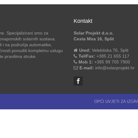
Kontakt
e. Specijalizirani smo za
Solar Projekt d.o.o.
otonaponskih solarnih sustava.
Cesta Mira 16, Split
li i na područja automatike,
Ured:
Velebitska 76, Split
ćnosti ponuditi kompletnu uslugu
Tel/Fax:
+385 21 655 117
 pravilima struke.
Mob 1:
+385 99 705 7900
E-mail:
info@solarprojekt.hr
OPĆI UVJETI ZA IZG