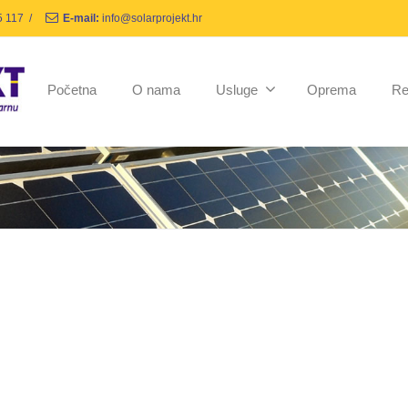
5 117
/
E-mail:
info@solarprojekt.hr
Početna
O nama
Usluge
Oprema
Re