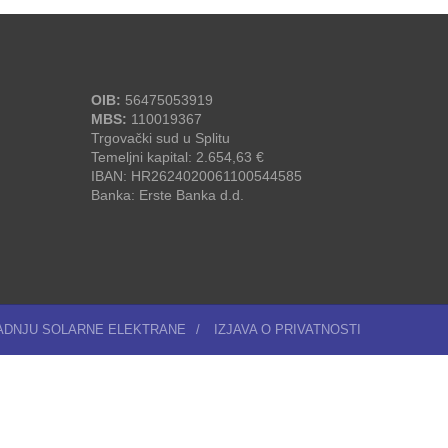
OIB:
56475053919
MBS:
110019367
Trgovački sud u Splitu
Temeljni kapital: 2.654,63 €
IBAN: HR2624020061100544585
Banka: Erste Banka d.d.
RADNJU SOLARNE ELEKTRANE
/
IZJAVA O PRIVATNOSTI