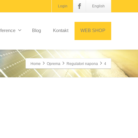
Login
English
ference
Blog
Kontakt
WEB SHOP
Home
Oprema
Regulatori napona
4