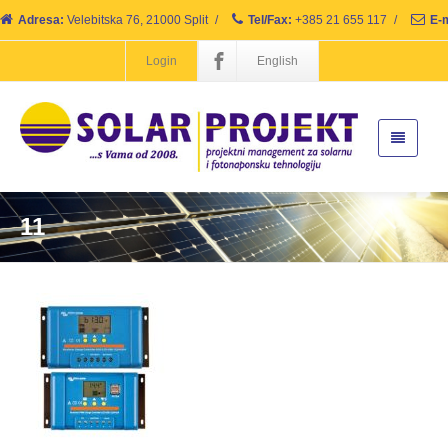
Adresa:
Velebitska 76, 21000 Split
/
Tel/Fax:
+385 21 655 117
/
E-m
Login
English
11