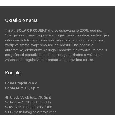
Ukratko o nama
Tvrtka
SOLAR PROJEKT d.o.o.
osnovana je 2008. godine.
Specijalizirani smo za poslove projektiranja, prodaje, instalacije i
održavanja fotonaponskih solarnih sustava. Odgovarajući na
zahtjeve tržišta svoje smo usluge proširili i na područja
automatike, elektroinženjeringa i brodske elektronike, te smo u
mogućnosti ponuditi kompletnu uslugu sukladno s važećom
zakonskom regulativom, normama, te pravilima struke.
Kontakt
Solar Projekt d.o.o.
Cesta Mira 16, Split
Ured:
Velebitska 76, Split
Tel/Fax:
+385 21 655 117
Mob 1:
+385 99 705 7900
E-mail:
info@solarprojekt.hr