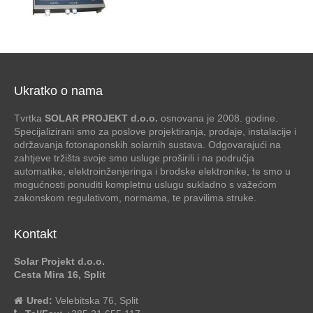
Ukratko o nama
Tvrtka
SOLAR PROJEKT d.o.o.
osnovana je 2008. godine.
Specijalizirani smo za poslove projektiranja, prodaje, instalacije i
održavanja fotonaponskih solarnih sustava. Odgovarajući na
zahtjeve tržišta svoje smo usluge proširili i na područja
automatike, elektroinženjeringa i brodske elektronike, te smo u
mogućnosti ponuditi kompletnu uslugu sukladno s važećom
zakonskom regulativom, normama, te pravilima struke.
Kontakt
Solar Projekt d.o.o.
Cesta Mira 16, Split
Ured:
Velebitska 76, Split