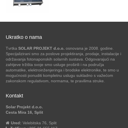
Ukratko o nama
Tvrtka
SOLAR PROJEKT d.o.o.
osnovana je 2008. godine.
Specijalizirani smo za poslove projektiranja, prodaje, instalacije i
održavanja fotonaponskih solarnih sustava. Odgovarajući na
zahtjeve tržišta svoje smo usluge proširili i na područja
automatike, elektroinženjeringa i brodske elektronike, te smo u
mogućnosti ponuditi kompletnu uslugu sukladno s važećom
zakonskom regulativom, normama, te pravilima struke.
Kontakt
Solar Projekt d.o.o.
Cesta Mira 16, Split
Ured:
Velebitska 76, Split