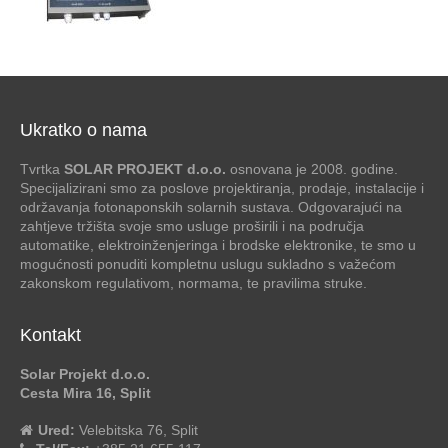
Ukratko o nama
Tvrtka
SOLAR PROJEKT d.o.o.
osnovana je 2008. godine.
Specijalizirani smo za poslove projektiranja, prodaje, instalacije i
održavanja fotonaponskih solarnih sustava. Odgovarajući na
zahtjeve tržišta svoje smo usluge proširili i na područja
automatike, elektroinženjeringa i brodske elektronike, te smo u
mogućnosti ponuditi kompletnu uslugu sukladno s važećom
zakonskom regulativom, normama, te pravilima struke.
Kontakt
Solar Projekt d.o.o.
Cesta Mira 16, Split
Ured:
Velebitska 76, Split