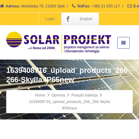
Adresa:
Velebitska 76, 21000 Split
/
Tel/Fax:
+385 21 655 117
/
E-m
Login
English
1639408716_upload_products_266_
266-Skylla IP65new
Home
Oprema
Punjači baterija
1639408716_upload_products_266_266-Skylla
IP65new