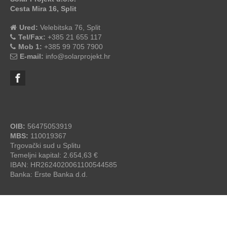
Cesta Mira 16, Split
Ured:
Velebitska 76, Split
Tel/Fax:
+385 21 655 117
Mob 1:
+385 99 705 7900
E-mail:
info@solarprojekt.hr
OIB:
56475053919
MBS:
110019367
Trgovački sud u Splitu
Temeljni kapital: 2.654,63 €
IBAN: HR2624020061100544585
Banka: Erste Banka d.d.
SolarProjekt.hr
© 2026 - by
studioP