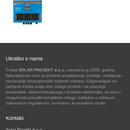
Ukratko o nama
Tvrtka
SOLAR PROJEKT d.o.o.
osnovana je 2008. godine.
Specijalizirani smo za poslove projektiranja, prodaje, instalacije i
održavanja fotonaponskih solarnih sustava. Odgovarajući na
zahtjeve tržišta svoje smo usluge proširili i na područja
automatike, elektroinženjeringa i brodske elektronike, te smo u
mogućnosti ponuditi kompletnu uslugu sukladno s važećom
zakonskom regulativom, normama, te pravilima struke.
Kontakt
Solar Projekt d.o.o.