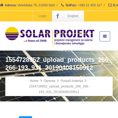
Adresa:
Velebitska 76, 21000 Split
/
Tel/Fax:
+385 21 655 117
/
E-m
Login
English
1554728952_upload_products_266_
266-193_931_20190408150912
Home
Oprema
Punjači baterija
1554728952_upload_products_266_266-
193_931_20190408150912