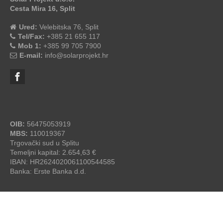
Cesta Mira 16, Split
Ured:
Velebitska 76, Split
Tel/Fax:
+385 21 655 117
Mob 1:
+385 99 705 7900
E-mail:
info@solarprojekt.hr
OIB:
56475053919
MBS:
110019367
Trgovački sud u Splitu
Temeljni kapital: 2.654,63 €
IBAN: HR2624020061100544585
Banka: Erste Banka d.d.
SolarProjekt.hr
© 2026 - by
studioP