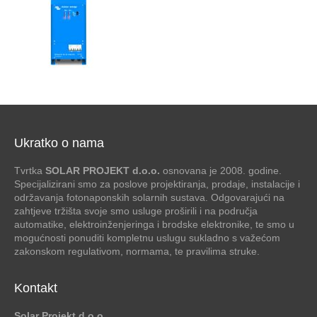
Ukratko o nama
Tvrtka
SOLAR PROJEKT d.o.o.
osnovana je 2008. godine.
Specijalizirani smo za poslove projektiranja, prodaje, instalacije i
održavanja fotonaponskih solarnih sustava. Odgovarajući na
zahtjeve tržišta svoje smo usluge proširili i na područja
automatike, elektroinženjeringa i brodske elektronike, te smo u
mogućnosti ponuditi kompletnu uslugu sukladno s važećom
zakonskom regulativom, normama, te pravilima struke.
Kontakt
Solar Projekt d.o.o.