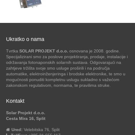
Ukratko o nama
Tvrtka
SOLAR PROJEKT d.o.o.
osnovana je 2008. godine.
Specijalizirani smo za poslove projektiranja, prodaje, instalacije i
održavanja fotonaponskih solarnih sustava. Odgovarajući na
zahtjeve tržišta svoje smo usluge proširili i na područja
automatike, elektroinženjeringa i brodske elektronike, te smo u
mogućnosti ponuditi kompletnu uslugu sukladno s važećom
zakonskom regulativom, normama, te pravilima struke.
Kontakt
Solar Projekt d.o.o.
Cesta Mira 16, Split
Ured:
Velebitska 76, Split