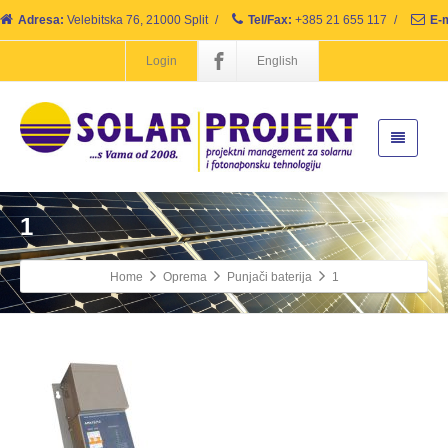
Adresa:
Velebitska 76, 21000 Split
/
Tel/Fax:
+385 21 655 117
/
E-m
Login
English
1
Home
Oprema
Punjači baterija
1