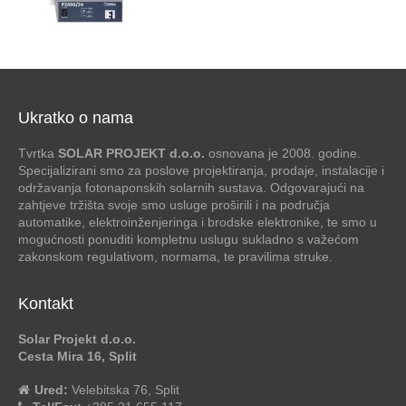
Ukratko o nama
Tvrtka
SOLAR PROJEKT d.o.o.
osnovana je 2008. godine.
Specijalizirani smo za poslove projektiranja, prodaje, instalacije i
održavanja fotonaponskih solarnih sustava. Odgovarajući na
zahtjeve tržišta svoje smo usluge proširili i na područja
automatike, elektroinženjeringa i brodske elektronike, te smo u
mogućnosti ponuditi kompletnu uslugu sukladno s važećom
zakonskom regulativom, normama, te pravilima struke.
Kontakt
Solar Projekt d.o.o.
Cesta Mira 16, Split
Ured:
Velebitska 76, Split