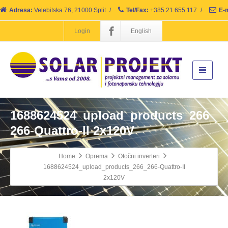
Adresa:
Velebitska 76, 21000 Split
/
Tel/Fax:
+385 21 655 117
/
E-m
Login
English
1688624524_upload_products_266_
266-Quattro-II 2x120V
Home
Oprema
Otočni inverteri
1688624524_upload_products_266_266-Quattro-II
2x120V