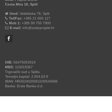
Cesta Mira 16, Split
Ured:
Velebitska 76, Split
Tel/Fax:
+385 21 655 117
Mob 1:
+385 99 705 7900
E-mail:
info@solarprojekt.hr
OIB:
56475053919
MBS:
110019367
Trgovački sud u Splitu
Temeljni kapital: 2.654,63 €
IBAN: HR2624020061100544585
Banka: Erste Banka d.d.
SolarProjekt.hr
© 2026 - by
studioP