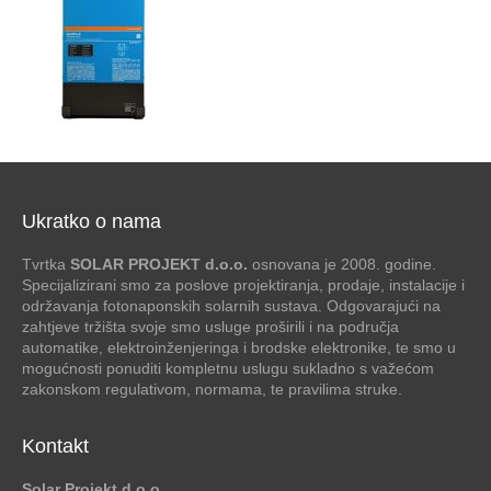
Ukratko o nama
Tvrtka
SOLAR PROJEKT d.o.o.
osnovana je 2008. godine.
Specijalizirani smo za poslove projektiranja, prodaje, instalacije i
održavanja fotonaponskih solarnih sustava. Odgovarajući na
zahtjeve tržišta svoje smo usluge proširili i na područja
automatike, elektroinženjeringa i brodske elektronike, te smo u
mogućnosti ponuditi kompletnu uslugu sukladno s važećom
zakonskom regulativom, normama, te pravilima struke.
Kontakt
Solar Projekt d.o.o.