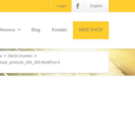
Login
English
ference
Blog
Kontakt
WEB SHOP
a
Otočni inverteri
oad_products_266_266-MultiPlus-II