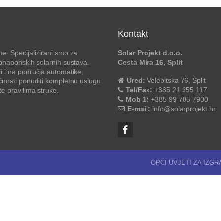
Kontakt
e. Specijalizirani smo za
Solar Projekt d.o.o.
otonaponskih solarnih sustava.
Cesta Mira 16, Split
li i na područja automatike,
Ured:
Velebitska 76, Split
ćnosti ponuditi kompletnu uslugu
Tel/Fax:
+385 21 655 117
 pravilima struke.
Mob 1:
+385 99 705 7900
E-mail:
info@solarprojekt.hr
OPĆI UVJETI ZA IZG