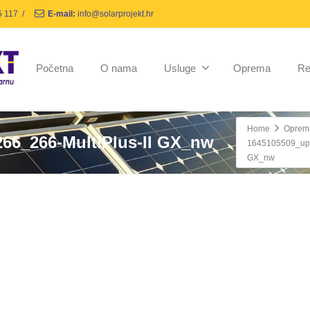
5 117
/
E-mail:
info@solarprojekt.hr
Početna
O nama
Usluge
Oprema
Re
Home
Oprem
66_266-MultiPlus-II GX_nw
1645105509_upl
GX_nw