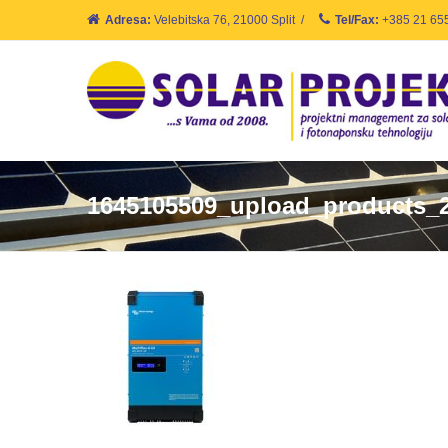
Adresa:
Velebitska 76, 21000 Split
/
Tel/Fax:
+385 21 65
1645105509_upload_products_2