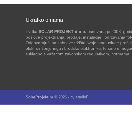
Ukratko o nama
Tvrtka
SOLAR PROJEKT d.o.o.
osnovana je 2008. godin
poslove projektiranja, prodaje, instalacije i održavanja f
Odgovarajući na zahtjeve tržišta svoje smo usluge proširi
elektroinženjeringa i brodske elektronike, te smo u mogu
sukladno s važećom zakonskom regulativom, normama, te
SolarProjekt.hr
© 2026 - by
studioP