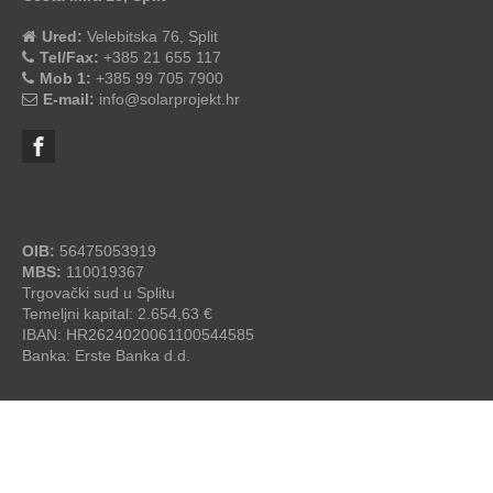
Ured:
Velebitska 76, Split
Tel/Fax:
+385 21 655 117
Mob 1:
+385 99 705 7900
E-mail:
info@solarprojekt.hr
OIB:
56475053919
MBS:
110019367
Trgovački sud u Splitu
Temeljni kapital: 2.654,63 €
IBAN: HR2624020061100544585
Banka: Erste Banka d.d.
SolarProjekt.hr
© 2026 - by
studioP
OPĆI UVJETI ZA IZGRADNJU SOLARNE ELEKTRANE
/