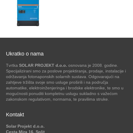
Ukratko o nama
Tvrtka
SOLAR PROJEKT d.o.o.
osnovana je 2008. godine.
Specijalizirani smo za poslove projektiranja, prodaje, instalacije i
održavanja fotonaponskih solarnih sustava. Odgovarajući na
zahtjeve tržišta svoje smo usluge proširili i na područja
automatike, elektroinženjeringa i brodske elektronike, te smo u
mogućnosti ponuditi kompletnu uslugu sukladno s važećom
zakonskom regulativom, normama, te pravilima struke.
Kontakt
Solar Projekt d.o.o.
Cesta Mira 16, Split