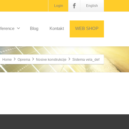
Login
English
ference
Blog
Kontakt
WEB SHOP
Home
Oprema
Nosive konstrukcije
Sistema vela_def