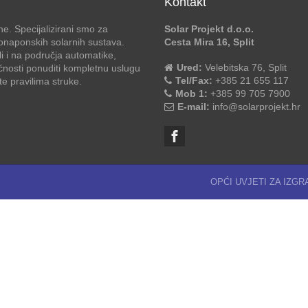
Kontakt
e. Specijalizirani smo za
Solar Projekt d.o.o.
otonaponskih solarnih sustava.
Cesta Mira 16, Split
li i na područja automatike,
Ured:
Velebitska 76, Split
ćnosti ponuditi kompletnu uslugu
Tel/Fax:
+385 21 655 117
 pravilima struke.
Mob 1:
+385 99 705 7900
E-mail:
info@solarprojekt.hr
OPĆI UVJETI ZA IZG