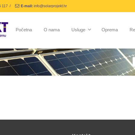
5 117
/
E-mail:
info@solarprojekt.hr
Početna
O nama
Usluge
Oprema
Re