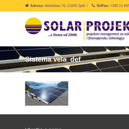
Adresa:
Velebitska 76, 21000 Split
/
Tel/Fax:
+385 21 65
Sistema vela_def