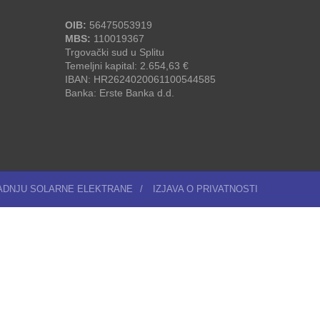
OIB:
56475053919
MBS:
110019367
Trgovački sud u Splitu
Temeljni kapital: 2.654,63 €
IBAN: HR2624020061100544585
Banka: Erste Banka d.d.
RADNJU SOLARNE ELEKTRANE
/
IZJAVA O PRIVATNOSTI