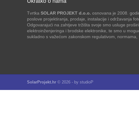
Ukratko o nama
Tvrtka
SOLAR PROJEKT d.o.o.
osnovana je 2008. godin
poslove projektiranja, prodaje, instalacije i održavanja f
Odgovarajući na zahtjeve tržišta svoje smo usluge proširi
elektroinženjeringa i brodske elektronike, te smo u mogu
sukladno s važećom zakonskom regulativom, normama, te
SolarProjekt.hr
© 2026 - by
studioP