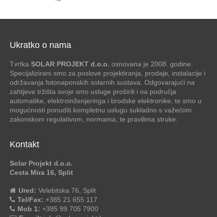
Ukratko o nama
Tvrtka
SOLAR PROJEKT d.o.o.
osnovana je 2008. godine.
Specijalizirani smo za poslove projektiranja, prodaje, instalacije i
održavanja fotonaponskih solarnih sustava. Odgovarajući na
zahtjeve tržišta svoje smo usluge proširili i na područja
automatike, elektroinženjeringa i brodske elektronike, te smo u
mogućnosti ponuditi kompletnu uslugu sukladno s važećom
zakonskom regulativom, normama, te pravilima struke.
Kontakt
Solar Projekt d.o.o.
Cesta Mira 16, Split
Ured:
Velebitska 76, Split
Tel/Fax:
+385 21 655 117
Mob 1:
+385 99 705 7900