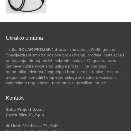
Ukratko o nama
Tvrtka
SOLAR PROJEKT d.o.o.
osnovana je 2008. godine.
Specijalizirani smo za poslove projektiranja, prodaje, instalacije i
održavanja fotonaponskih solarnih sustava. Odgovarajući na
zahtjeve tržišta svoje smo usluge proširili i na područja
automatike, elektroinženjeringa i brodske elektronike, te smo u
mogućnosti ponuditi kompletnu uslugu sukladno s važećom
zakonskom regulativom, normama, te pravilima struke.
Kontakt
Solar Projekt d.o.o.
Cesta Mira 16, Split
Ured:
Velebitska 76, Split