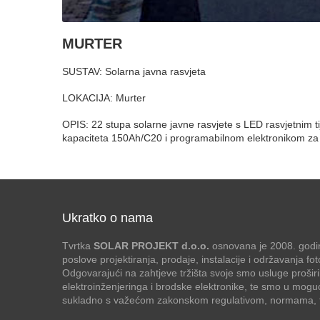
MURTER
SUSTAV: Solarna javna rasvjeta
LOKACIJA: Murter
OPIS: 22 stupa solarne javne rasvjete s LED rasvjetni
kapaciteta 150Ah/C20 i programabilnom elektronikom za 
Ukratko o nama
Tvrtka
SOLAR PROJEKT d.o.o.
osnovana je 2008. godin
poslove projektiranja, prodaje, instalacije i održavanja f
Odgovarajući na zahtjeve tržišta svoje smo usluge proširi
elektroinženjeringa i brodske elektronike, te smo u mogu
sukladno s važećom zakonskom regulativom, normama, te