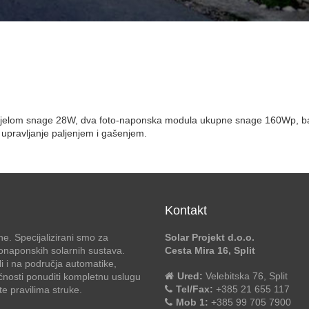
m tijelom snage 28W, dva foto-naponska modula ukupne snage 160Wp, b
upravljanje paljenjem i gašenjem.
Kontakt
e. Specijalizirani smo za
Solar Projekt d.o.o.
otonaponskih solarnih sustava.
Cesta Mira 16, Split
li i na područja automatike,
Ured:
Velebitska 76, Split
ćnosti ponuditi kompletnu uslugu
Tel/Fax:
+385 21 655 117
 pravilima struke.
Mob 1:
+385 99 705 7900