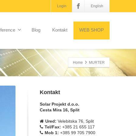
Login
English
ference
Blog
Kontakt
WEB SHOP
Home
MURTER
Kontakt
Solar Projekt d.o.o.
Cesta Mira 16, Split
Ured:
Velebitska 76, Split
Tel/Fax:
+385 21 655 117
Mob 1:
+385 99 705 7900