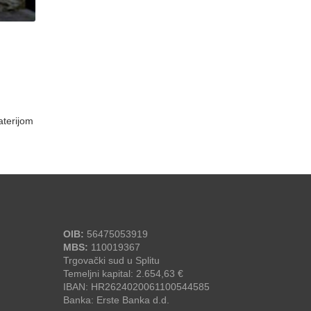
aterijom
OIB:
56475053919
MBS:
110019367
Trgovački sud u Splitu
Temeljni kapital: 2.654,63 €
IBAN: HR2624020061100544585
Banka: Erste Banka d.d.