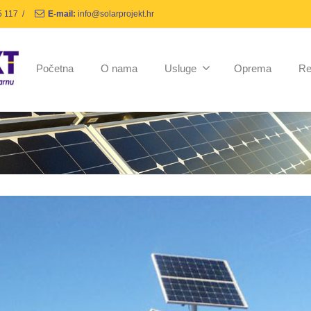
5 117
/
E-mail:
info@solarprojekt.hr
Početna
O nama
Usluge
Oprema
Re