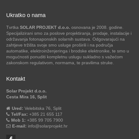
Ukratko o nama
Tvrtka
SOLAR PROJEKT d.o.o.
osnovana je 2008. godine.
Specijalizirani smo za poslove projektiranja, prodaje, instalacije i
održavanja fotonaponskih solarnih sustava. Odgovarajući na
zahtjeve tržišta svoje smo usluge proširili i na područja
automatike, elektroinženjeringa i brodske elektronike, te smo u
mogućnosti ponuditi kompletnu uslugu sukladno s važećom
zakonskom regulativom, normama, te pravilima struke.
Kontakt
Solar Projekt d.o.o.
Cesta Mira 16, Split
Ured:
Velebitska 76, Split
Tel/Fax:
+385 21 655 117
Mob 1:
+385 99 705 7900
E-mail:
info@solarprojekt.hr