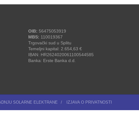
OIB:
56475053919
MBS:
110019367
Trgovački sud u Splitu
Temeljni kapital: 2.654,63 €
IBAN: HR2624020061100544585
Banka: Erste Banka d.d.
RADNJU SOLARNE ELEKTRANE
/
IZJAVA O PRIVATNOSTI