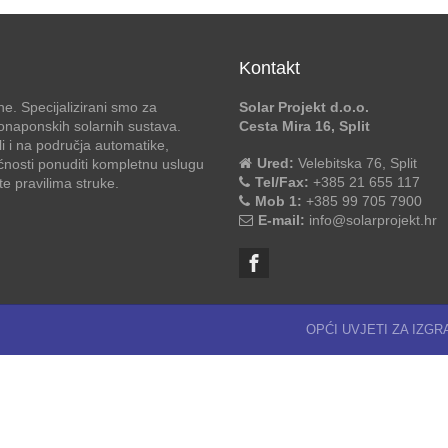
Kontakt
e. Specijalizirani smo za
Solar Projekt d.o.o.
otonaponskih solarnih sustava.
Cesta Mira 16, Split
li i na područja automatike,
Ured:
Velebitska 76, Split
ćnosti ponuditi kompletnu uslugu
Tel/Fax:
+385 21 655 117
 pravilima struke.
Mob 1:
+385 99 705 7900
E-mail:
info@solarprojekt.hr
OPĆI UVJETI ZA IZG