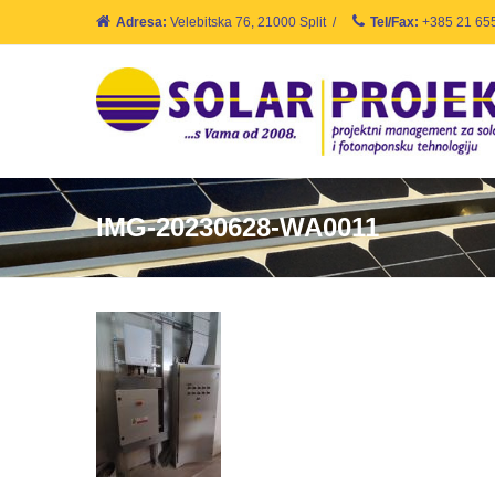
Adresa:
Velebitska 76, 21000 Split
/
Tel/Fax:
+385 21 65
IMG-20230628-WA0011