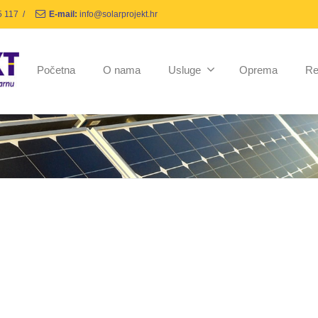
5 117
/
E-mail:
info@solarprojekt.hr
Početna
O nama
Usluge
Oprema
Re