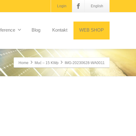
Login
English
ference
Blog
Kontakt
WEB SHOP
Home
Muć – 15 KWp
IMG-20230628-WA0011