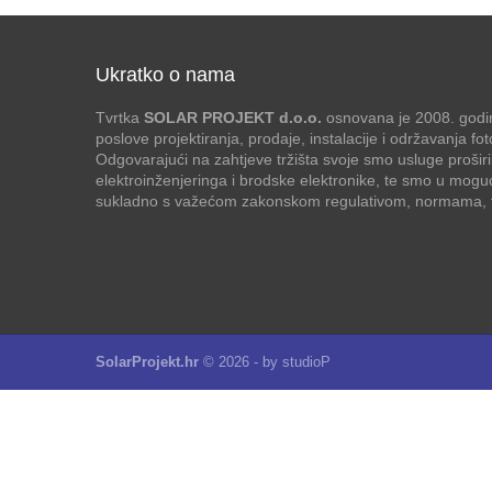
Ukratko o nama
Tvrtka
SOLAR PROJEKT d.o.o.
osnovana je 2008. godin
poslove projektiranja, prodaje, instalacije i održavanja f
Odgovarajući na zahtjeve tržišta svoje smo usluge proširi
elektroinženjeringa i brodske elektronike, te smo u mogu
sukladno s važećom zakonskom regulativom, normama, te
SolarProjekt.hr
© 2026 - by
studioP