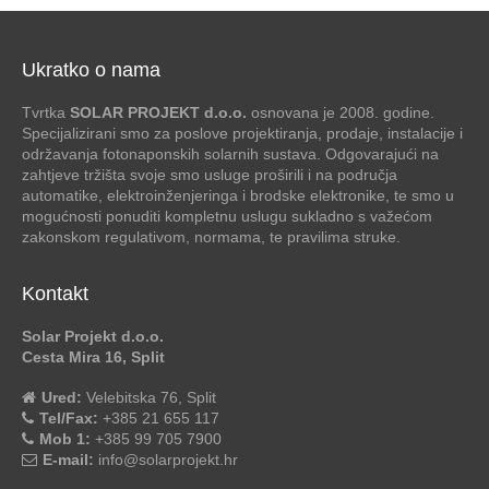
Ukratko o nama
Tvrtka
SOLAR PROJEKT d.o.o.
osnovana je 2008. godine.
Specijalizirani smo za poslove projektiranja, prodaje, instalacije i
održavanja fotonaponskih solarnih sustava. Odgovarajući na
zahtjeve tržišta svoje smo usluge proširili i na područja
automatike, elektroinženjeringa i brodske elektronike, te smo u
mogućnosti ponuditi kompletnu uslugu sukladno s važećom
zakonskom regulativom, normama, te pravilima struke.
Kontakt
Solar Projekt d.o.o.
Cesta Mira 16, Split
Ured:
Velebitska 76, Split
Tel/Fax:
+385 21 655 117
Mob 1:
+385 99 705 7900
E-mail:
info@solarprojekt.hr