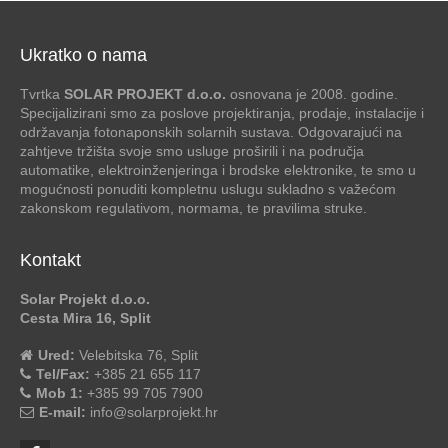
Ukratko o nama
Tvrtka
SOLAR PROJEKT d.o.o.
osnovana je 2008. godine.
Specijalizirani smo za poslove projektiranja, prodaje, instalacije i
održavanja fotonaponskih solarnih sustava. Odgovarajući na
zahtjeve tržišta svoje smo usluge proširili i na područja
automatike, elektroinženjeringa i brodske elektronike, te smo u
mogućnosti ponuditi kompletnu uslugu sukladno s važećom
zakonskom regulativom, normama, te pravilima struke.
Kontakt
Solar Projekt d.o.o.
Cesta Mira 16, Split
Ured:
Velebitska 76, Split
Tel/Fax:
+385 21 655 117
Mob 1:
+385 99 705 7900
E-mail:
info@solarprojekt.hr