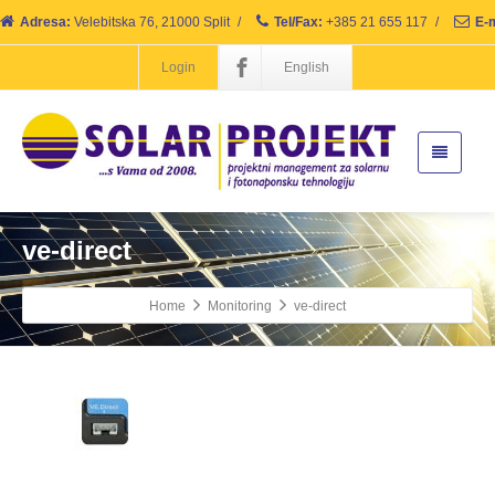
Adresa:
Velebitska 76, 21000 Split
/
Tel/Fax:
+385 21 655 117
/
E-m
Login
English
ve-direct
Home
Monitoring
ve-direct