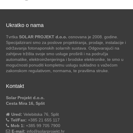
Ukratko o nama
Tvrtka
SOLAR PROJEKT d.o.o.
osnovana je 2008. godine.
Specijalizirani smo za poslove projektiranja, prodaje, instalacije i
održavanja fotonaponskih solarnih sustava. Odgovarajući na
zahtjeve tržišta svoje smo usluge proširili i na područja
automatike, elektroinženjeringa i brodske elektronike, te smo u
mogućnosti ponuditi kompletnu uslugu sukladno s važećom
zakonskom regulativom, normama, te pravilima struke.
Kontakt
Solar Projekt d.o.o.
Cesta Mira 16, Split
Ured:
Velebitska 76, Split
Tel/Fax:
+385 21 655 117
Mob 1:
+385 99 705 7900
E-mail:
info@solarprojekt.hr