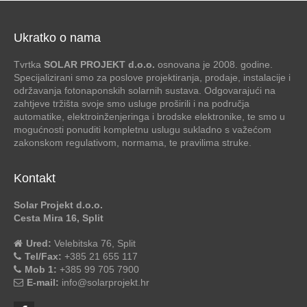
Ukratko o nama
Tvrtka
SOLAR PROJEKT d.o.o.
osnovana je 2008. godine.
Specijalizirani smo za poslove projektiranja, prodaje, instalacije i
održavanja fotonaponskih solarnih sustava. Odgovarajući na
zahtjeve tržišta svoje smo usluge proširili i na područja
automatike, elektroinženjeringa i brodske elektronike, te smo u
mogućnosti ponuditi kompletnu uslugu sukladno s važećom
zakonskom regulativom, normama, te pravilima struke.
Kontakt
Solar Projekt d.o.o.
Cesta Mira 16, Split
Ured:
Velebitska 76, Split
Tel/Fax:
+385 21 655 117
Mob 1:
+385 99 705 7900
E-mail:
info@solarprojekt.hr