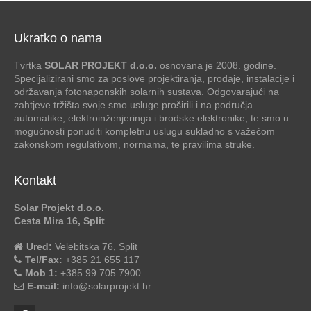
Ukratko o nama
Tvrtka
SOLAR PROJEKT d.o.o.
osnovana je 2008. godine.
Specijalizirani smo za poslove projektiranja, prodaje, instalacije i
održavanja fotonaponskih solarnih sustava. Odgovarajući na
zahtjeve tržišta svoje smo usluge proširili i na područja
automatike, elektroinženjeringa i brodske elektronike, te smo u
mogućnosti ponuditi kompletnu uslugu sukladno s važećom
zakonskom regulativom, normama, te pravilima struke.
Kontakt
Solar Projekt d.o.o.
Cesta Mira 16, Split
Ured:
Velebitska 76, Split
Tel/Fax:
+385 21 655 117
Mob 1:
+385 99 705 7900
E-mail:
info@solarprojekt.hr