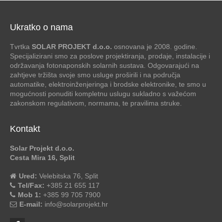
Ukratko o nama
Tvrtka
SOLAR PROJEKT d.o.o.
osnovana je 2008. godine.
Specijalizirani smo za poslove projektiranja, prodaje, instalacije i
održavanja fotonaponskih solarnih sustava. Odgovarajući na
zahtjeve tržišta svoje smo usluge proširili i na područja
automatike, elektroinženjeringa i brodske elektronike, te smo u
mogućnosti ponuditi kompletnu uslugu sukladno s važećom
zakonskom regulativom, normama, te pravilima struke.
Kontakt
Solar Projekt d.o.o.
Cesta Mira 16, Split
Ured:
Velebitska 76, Split
Tel/Fax:
+385 21 655 117
Mob 1:
+385 99 705 7900
E-mail:
info@solarprojekt.hr