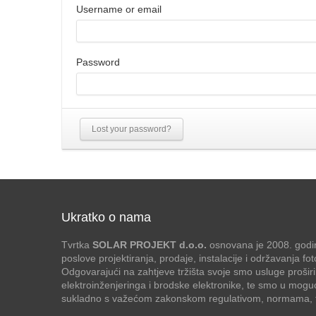
Username or email
Password
Lost your password?
Ukratko o nama
Tvrtka
SOLAR PROJEKT d.o.o.
osnovana je 2008. godin
poslove projektiranja, prodaje, instalacije i održavanja f
Odgovarajući na zahtjeve tržišta svoje smo usluge proširi
elektroinženjeringa i brodske elektronike, te smo u mogu
sukladno s važećom zakonskom regulativom, normama, te