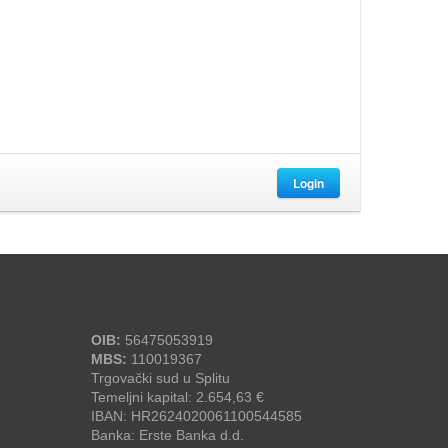
Login
OIB:
56475053919
MBS:
110019367
Trgovački sud u Splitu
Temeljni kapital: 2.654,63 €
IBAN: HR2624020061100544585
Banka: Erste Banka d.d.