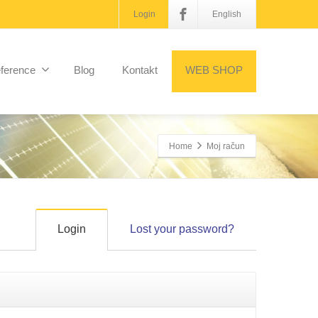
Login
English
ference
Blog
Kontakt
WEB SHOP
Home
Moj račun
Login
Lost your password?