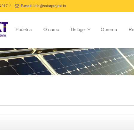
5 117
/
E-mail:
info@solarprojekt.hr
Početna
O nama
Usluge
Oprema
Re