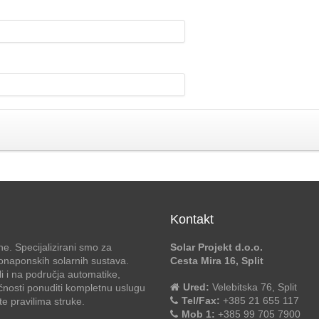
Kontakt
e. Specijalizirani smo za
Solar Projekt d.o.o.
otonaponskih solarnih sustava.
Cesta Mira 16, Split
li i na područja automatike,
Ured:
Velebitska 76, Split
ćnosti ponuditi kompletnu uslugu
Tel/Fax:
+385 21 655 117
 pravilima struke.
Mob 1:
+385 99 705 7900