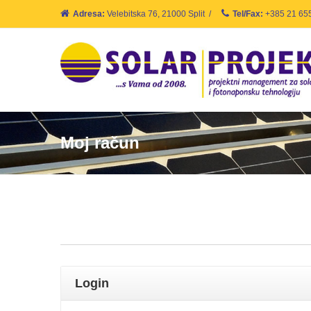
Adresa:
Velebitska 76, 21000 Split
/
Tel/Fax:
+385 21 65
Moj račun
Login