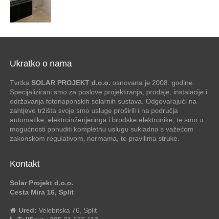
Ukratko o nama
Tvrtka
SOLAR PROJEKT d.o.o.
osnovana je 2008. godine.
Specijalizirani smo za poslove projektiranja, prodaje, instalacije i
održavanja fotonaponskih solarnih sustava. Odgovarajući na
zahtjeve tržišta svoje smo usluge proširili i na područja
automatike, elektroinženjeringa i brodske elektronike, te smo u
mogućnosti ponuditi kompletnu uslugu sukladno s važećom
zakonskom regulativom, normama, te pravilima struke.
Kontakt
Solar Projekt d.o.o.
Cesta Mira 16, Split
Ured:
Velebitska 76, Split