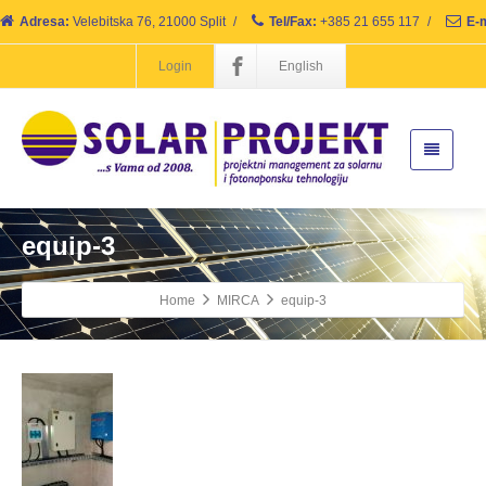
Adresa:
Velebitska 76, 21000 Split
/
Tel/Fax:
+385 21 655 117
/
E-m
Login
English
equip-3
Home
MIRCA
equip-3