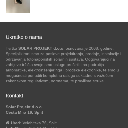
Ukratko o nama
Tvrtka
SOLAR PROJEKT d.o.o.
osnovana je 2008. godine.
Specijalizirani smo za poslove projektiranja, prodaje, instalacije i
održavanja fotonaponskih solarnih sustava. Odgovarajući na
zahtjeve tržišta svoje smo usluge proširili i na područja
automatike, elektroinženjeringa i brodske elektronike, te smo u
mogućnosti ponuditi kompletnu uslugu sukladno s važećom
zakonskom regulativom, normama, te pravilima struke.
Kontakt
Solar Projekt d.o.o.
Cesta Mira 16, Split
Ured:
Velebitska 76, Split