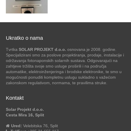
Ukratko o nama
Tvrtka
SOLAR PROJEKT d.o.o.
osnovana je 2008. godine.
Specijalizirani smo za poslove projektiranja, prodaje, instalacije i
održavanja fotonaponskih solarnih sustava. Odgovarajući na
zahtjeve tržišta svoje smo usluge proširili i na područja
automatike, elektroinženjeringa i brodske elektronike, te smo u
mogućnosti ponuditi kompletnu uslugu sukladno s važećom
zakonskom regulativom, normama, te pravilima struke.
Kontakt
Solar Projekt d.o.o.
Cesta Mira 16, Split
Ured:
Velebitska 76, Split