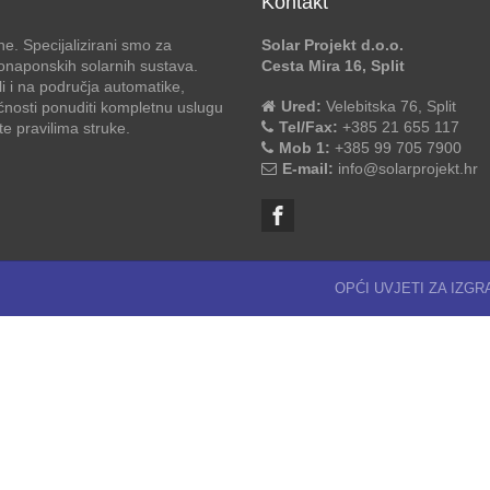
Kontakt
e. Specijalizirani smo za
Solar Projekt d.o.o.
otonaponskih solarnih sustava.
Cesta Mira 16, Split
li i na područja automatike,
Ured:
Velebitska 76, Split
ćnosti ponuditi kompletnu uslugu
Tel/Fax:
+385 21 655 117
 pravilima struke.
Mob 1:
+385 99 705 7900
E-mail:
info@solarprojekt.hr
OPĆI UVJETI ZA IZG