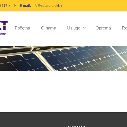
5 117
/
E-mail:
info@solarprojekt.hr
Početna
O nama
Usluge
Oprema
Re