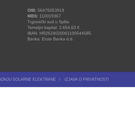
OIB:
56475053919
MBS:
110019367
Trgovački sud u Splitu
Temeljni kapital: 2.654,63 €
IBAN: HR2624020061100544585
Banka: Erste Banka d.d.
RADNJU SOLARNE ELEKTRANE
/
IZJAVA O PRIVATNOSTI