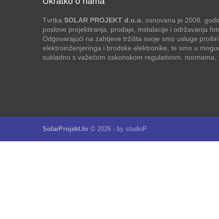
Ukratko o nama
Tvrtka
SOLAR PROJEKT d.o.o.
osnovana je 2008. godin
poslove projektiranja, prodaje, instalacije i održavanja f
Odgovarajući na zahtjeve tržišta svoje smo usluge proširi
elektroinženjeringa i brodske elektronike, te smo u mogu
sukladno s važećom zakonskom regulativom, normama, te
SolarProjekt.hr
© 2026 - by
studioP