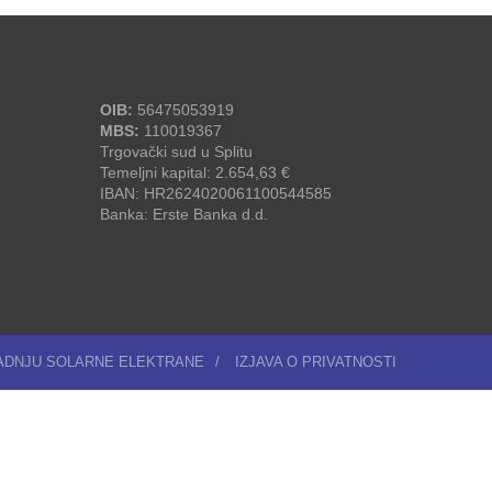
OIB:
56475053919
MBS:
110019367
Trgovački sud u Splitu
Temeljni kapital: 2.654,63 €
IBAN: HR2624020061100544585
Banka: Erste Banka d.d.
RADNJU SOLARNE ELEKTRANE
/
IZJAVA O PRIVATNOSTI