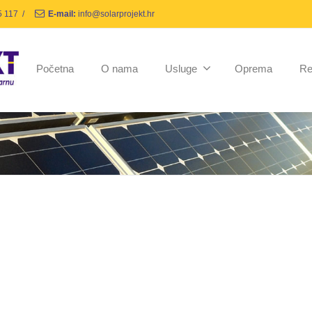
5 117
/
E-mail:
info@solarprojekt.hr
Početna
O nama
Usluge
Oprema
Re