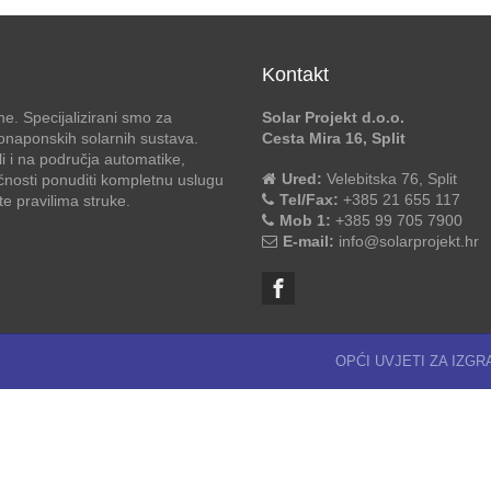
Kontakt
e. Specijalizirani smo za
Solar Projekt d.o.o.
otonaponskih solarnih sustava.
Cesta Mira 16, Split
li i na područja automatike,
Ured:
Velebitska 76, Split
ćnosti ponuditi kompletnu uslugu
Tel/Fax:
+385 21 655 117
 pravilima struke.
Mob 1:
+385 99 705 7900
E-mail:
info@solarprojekt.hr
OPĆI UVJETI ZA IZG