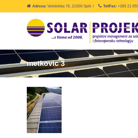
Adresa:
Velebitska 76, 21000 Split
/
Tel/Fax:
+385 21 65
metkovic 3