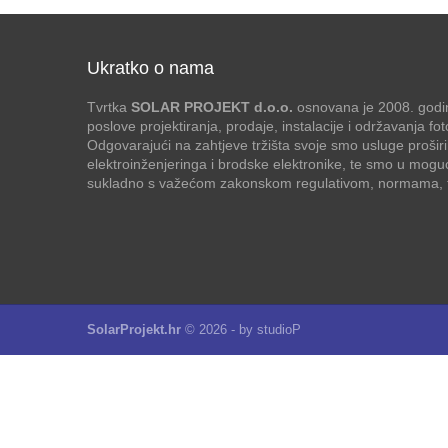
Ukratko o nama
Tvrtka
SOLAR PROJEKT d.o.o.
osnovana je 2008. godin
poslove projektiranja, prodaje, instalacije i održavanja f
Odgovarajući na zahtjeve tržišta svoje smo usluge proširi
elektroinženjeringa i brodske elektronike, te smo u mogu
sukladno s važećom zakonskom regulativom, normama, te
SolarProjekt.hr
© 2026 - by
studioP