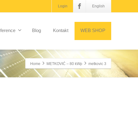
Login
English
ference
Blog
Kontakt
WEB SHOP
Home
METKOVIĆ – 80 kWp
metkovic 3