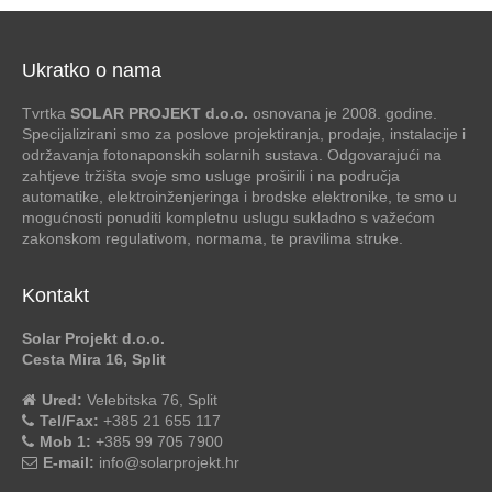
Ukratko o nama
Tvrtka
SOLAR PROJEKT d.o.o.
osnovana je 2008. godine.
Specijalizirani smo za poslove projektiranja, prodaje, instalacije i
održavanja fotonaponskih solarnih sustava. Odgovarajući na
zahtjeve tržišta svoje smo usluge proširili i na područja
automatike, elektroinženjeringa i brodske elektronike, te smo u
mogućnosti ponuditi kompletnu uslugu sukladno s važećom
zakonskom regulativom, normama, te pravilima struke.
Kontakt
Solar Projekt d.o.o.
Cesta Mira 16, Split
Ured:
Velebitska 76, Split
Tel/Fax:
+385 21 655 117
Mob 1:
+385 99 705 7900
E-mail:
info@solarprojekt.hr