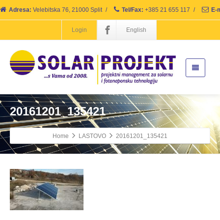
Adresa:
Velebitska 76, 21000 Split
/
Tel/Fax:
+385 21 655 117
/
E-m
Login
English
20161201_135421
Home
LASTOVO
20161201_135421