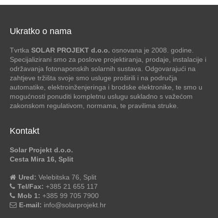
Ukratko o nama
Tvrtka
SOLAR PROJEKT d.o.o.
osnovana je 2008. godine.
Specijalizirani smo za poslove projektiranja, prodaje, instalacije i
održavanja fotonaponskih solarnih sustava. Odgovarajući na
zahtjeve tržišta svoje smo usluge proširili i na područja
automatike, elektroinženjeringa i brodske elektronike, te smo u
mogućnosti ponuditi kompletnu uslugu sukladno s važećom
zakonskom regulativom, normama, te pravilima struke.
Kontakt
Solar Projekt d.o.o.
Cesta Mira 16, Split
Ured:
Velebitska 76, Split
Tel/Fax:
+385 21 655 117
Mob 1:
+385 99 705 7900
E-mail:
info@solarprojekt.hr