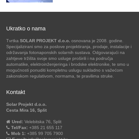
Ukratko o nama
Tvrtka
SOLAR PROJEKT d.o.o.
osnovana je 2008. godine.
Specijalizirani smo za poslove projektiranja, prodaje, instalacije i
održavanja fotonaponskih solarnih sustava. Odgovarajući na
zahtjeve tržišta svoje smo usluge proširili i na područja
automatike, elektroinženjeringa i brodske elektronike, te smo u
mogućnosti ponuditi kompletnu uslugu sukladno s važećom
zakonskom regulativom, normama, te pravilima struke.
Kontakt
Solar Projekt d.o.o.
Cesta Mira 16, Split
Ured:
Velebitska 76, Split
Tel/Fax:
+385 21 655 117
Mob 1:
+385 99 705 7900