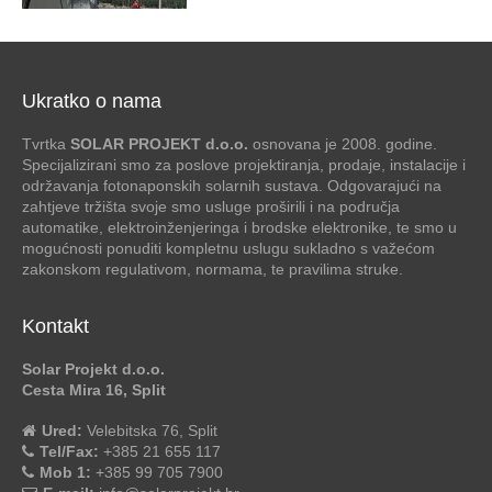
Ukratko o nama
Tvrtka
SOLAR PROJEKT d.o.o.
osnovana je 2008. godine.
Specijalizirani smo za poslove projektiranja, prodaje, instalacije i
održavanja fotonaponskih solarnih sustava. Odgovarajući na
zahtjeve tržišta svoje smo usluge proširili i na područja
automatike, elektroinženjeringa i brodske elektronike, te smo u
mogućnosti ponuditi kompletnu uslugu sukladno s važećom
zakonskom regulativom, normama, te pravilima struke.
Kontakt
Solar Projekt d.o.o.
Cesta Mira 16, Split
Ured:
Velebitska 76, Split
Tel/Fax:
+385 21 655 117
Mob 1:
+385 99 705 7900