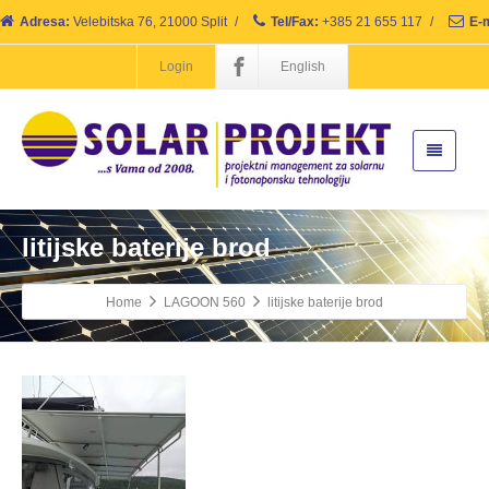
Adresa:
Velebitska 76, 21000 Split
/
Tel/Fax:
+385 21 655 117
/
E-m
Login
English
litijske baterije brod
Home
LAGOON 560
litijske baterije brod