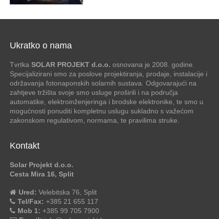
Ukratko o nama
Tvrtka
SOLAR PROJEKT d.o.o.
osnovana je 2008. godine.
Specijalizirani smo za poslove projektiranja, prodaje, instalacije i
održavanja fotonaponskih solarnih sustava. Odgovarajući na
zahtjeve tržišta svoje smo usluge proširili i na područja
automatike, elektroinženjeringa i brodske elektronike, te smo u
mogućnosti ponuditi kompletnu uslugu sukladno s važećom
zakonskom regulativom, normama, te pravilima struke.
Kontakt
Solar Projekt d.o.o.
Cesta Mira 16, Split
Ured:
Velebitska 76, Split
Tel/Fax:
+385 21 655 117
Mob 1:
+385 99 705 7900