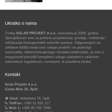
Ukratko o nama
Tvrtka
SOLAR PROJEKT d.o.o.
osnovana je 2008. godine.
Specijalizirani smo za poslove projektiranja, prodaje, instalacije i
održavanja fotonaponskih solarnih sustava. Odgovarajući na
zahtjeve tržišta svoje smo usluge proširili i na područja
automatike, elektroinženjeringa i brodske elektronike, te smo u
mogućnosti ponuditi kompletnu uslugu sukladno s važećom
zakonskom regulativom, normama, te pravilima struke.
Kontakt
Solar Projekt d.o.o.
Cesta Mira 16, Split
Ured:
Velebitska 76, Split
Tel/Fax:
+385 21 655 117
Mob 1:
+385 99 705 7900