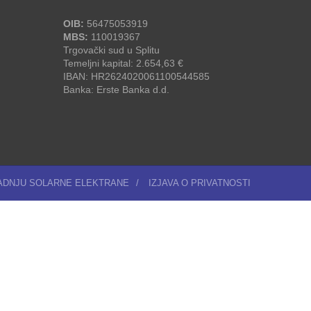
OIB:
56475053919
MBS:
110019367
Trgovački sud u Splitu
Temeljni kapital: 2.654,63 €
IBAN: HR2624020061100544585
Banka: Erste Banka d.d.
RADNJU SOLARNE ELEKTRANE
/
IZJAVA O PRIVATNOSTI