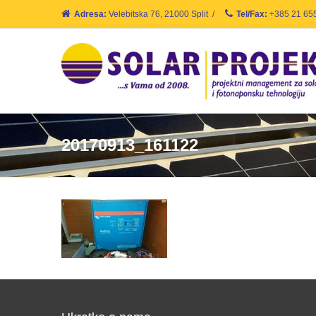
Adresa:
Velebitska 76, 21000 Split
/
Tel/Fax:
+385 21 65
20170913_161122