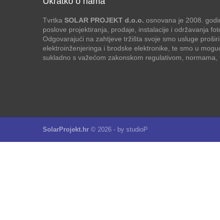
Ukratko o nama
Tvrtka
SOLAR PROJEKT d.o.o.
osnovana je 2008. godin
poslove projektiranja, prodaje, instalacije i održavanja f
Odgovarajući na zahtjeve tržišta svoje smo usluge proširi
elektroinženjeringa i brodske elektronike, te smo u mogu
sukladno s važećom zakonskom regulativom, normama, te
SolarProjekt.hr
© 2026 - by
studioP