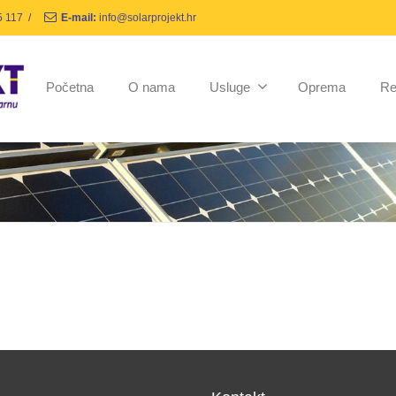
5 117
/
E-mail:
info@solarprojekt.hr
Početna
O nama
Usluge
Oprema
Re