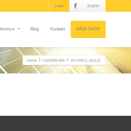
Login
English
ference
Blog
Kontakt
WEB SHOP
Home
LAGOON 450
20170913_161122