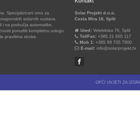
Kontakt
e. Specijalizirani smo za
Solar Projekt d.o.o.
otonaponskih solarnih sustava.
Cesta Mira 16, Split
li i na područja automatike,
Ured:
Velebitska 76, Split
ćnosti ponuditi kompletnu uslugu
Tel/Fax:
+385 21 655 117
 pravilima struke.
Mob 1:
+385 99 705 7900
E-mail:
info@solarprojekt.hr
OPĆI UVJETI ZA IZG