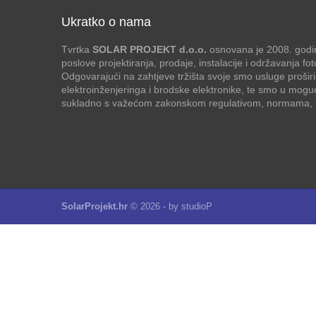
Ukratko o nama
Tvrtka
SOLAR PROJEKT d.o.o.
osnovana je 2008. godin
poslove projektiranja, prodaje, instalacije i održavanja f
Odgovarajući na zahtjeve tržišta svoje smo usluge proširi
elektroinženjeringa i brodske elektronike, te smo u mogu
sukladno s važećom zakonskom regulativom, normama, te
SolarProjekt.hr
© 2026 - by
studioP