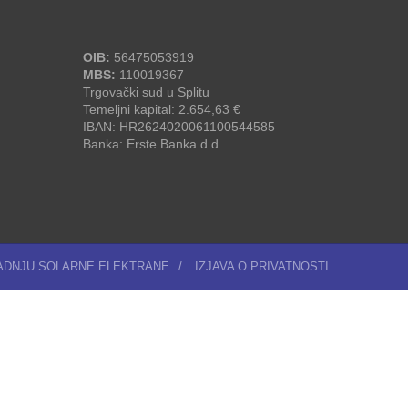
OIB:
56475053919
MBS:
110019367
Trgovački sud u Splitu
Temeljni kapital: 2.654,63 €
IBAN: HR2624020061100544585
Banka: Erste Banka d.d.
RADNJU SOLARNE ELEKTRANE
/
IZJAVA O PRIVATNOSTI