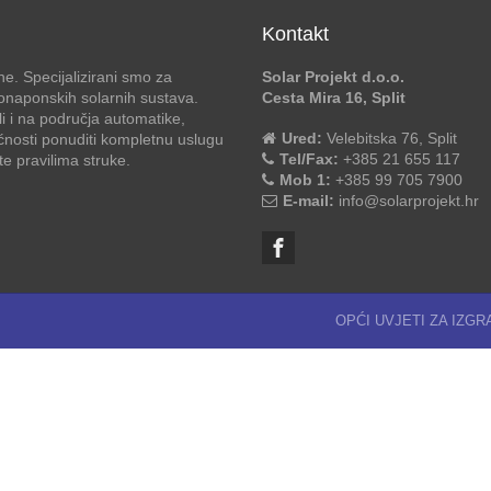
Kontakt
e. Specijalizirani smo za
Solar Projekt d.o.o.
otonaponskih solarnih sustava.
Cesta Mira 16, Split
li i na područja automatike,
Ured:
Velebitska 76, Split
ćnosti ponuditi kompletnu uslugu
Tel/Fax:
+385 21 655 117
 pravilima struke.
Mob 1:
+385 99 705 7900
E-mail:
info@solarprojekt.hr
OPĆI UVJETI ZA IZG