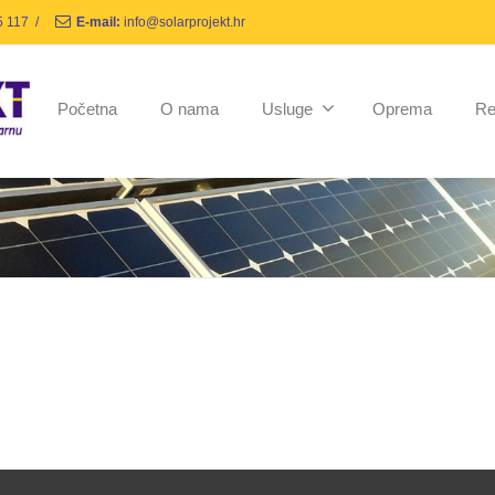
5 117
/
E-mail:
info@solarprojekt.hr
Početna
O nama
Usluge
Oprema
Re