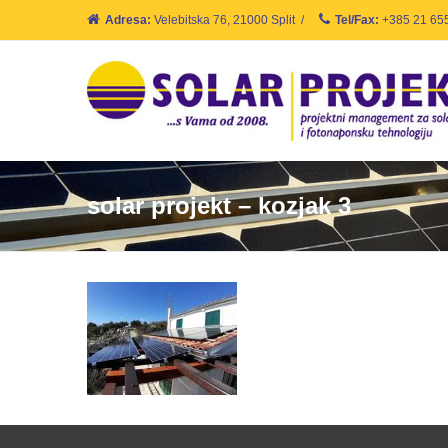
Adresa:
Velebitska 76, 21000 Split
/
Tel/Fax:
+385 21 65
solar projekt – kozjak 3