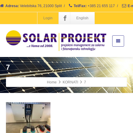
Adresa:
Velebitska 76, 21000 Split
/
Tel/Fax:
+385 21 655 117
/
E-m
Login
English
7
Home
KORNATI
7