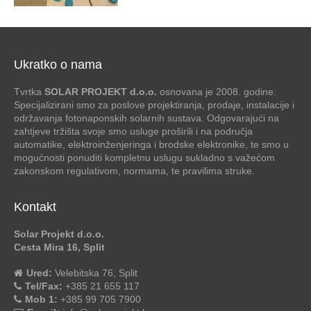
Ukratko o nama
Tvrtka
SOLAR PROJEKT d.o.o.
osnovana je 2008. godine.
Specijalizirani smo za poslove projektiranja, prodaje, instalacije i
održavanja fotonaponskih solarnih sustava. Odgovarajući na
zahtjeve tržišta svoje smo usluge proširili i na područja
automatike, elektroinženjeringa i brodske elektronike, te smo u
mogućnosti ponuditi kompletnu uslugu sukladno s važećom
zakonskom regulativom, normama, te pravilima struke.
Kontakt
Solar Projekt d.o.o.
Cesta Mira 16, Split
Ured:
Velebitska 76, Split
Tel/Fax:
+385 21 655 117
Mob 1:
+385 99 705 7900