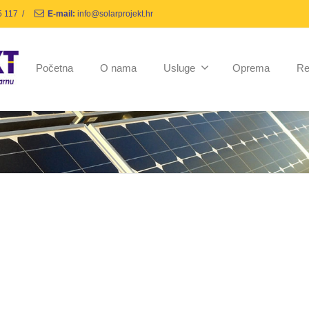
5 117
/
E-mail:
info@solarprojekt.hr
Početna
O nama
Usluge
Oprema
Re