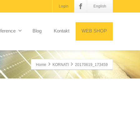
Login
English
ference
Blog
Kontakt
WEB SHOP
Home
KORNATI
20170619_173459