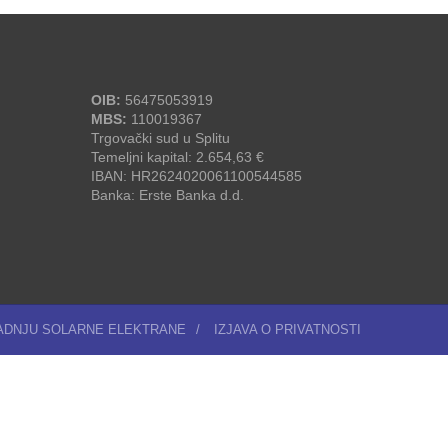
OIB:
56475053919
MBS:
110019367
Trgovački sud u Splitu
Temeljni kapital: 2.654,63 €
IBAN: HR2624020061100544585
Banka: Erste Banka d.d.
RADNJU SOLARNE ELEKTRANE
/
IZJAVA O PRIVATNOSTI