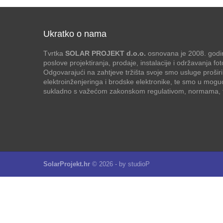
Ukratko o nama
Tvrtka
SOLAR PROJEKT d.o.o.
osnovana je 2008. godin
poslove projektiranja, prodaje, instalacije i održavanja f
Odgovarajući na zahtjeve tržišta svoje smo usluge proširi
elektroinženjeringa i brodske elektronike, te smo u mogu
sukladno s važećom zakonskom regulativom, normama, te
SolarProjekt.hr
© 2026 - by
studioP