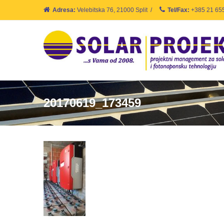
Adresa:
Velebitska 76, 21000 Split
/
Tel/Fax:
+385 21 65
20170619_173459