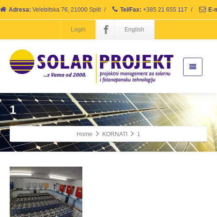
Adresa:
Velebitska 76, 21000 Split
/
Tel/Fax:
+385 21 655 117
/
E-m
Login
English
1
Home
KORNATI
1