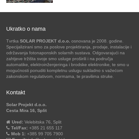
Ukratko o nama
Tvrtka
SOLAR PROJEKT d.o.o.
osnovana je 2008. godine.
Specijalizirani smo za poslove projektiranja, prodaje, instalacije i
održavanja fotonaponskih solarnih sustava. Odgovarajući na
zahtjeve tržišta svoje smo usluge proširili i na područja
automatike, elektroinženjeringa i brodske elektronike, te smo u
mogućnosti ponuditi kompletnu uslugu sukladno s važećom
zakonskom regulativom, normama, te pravilima struke.
Kontakt
Solar Projekt d.o.o.
Cesta Mira 16, Split
Ured:
Velebitska 76, Split
Tel/Fax:
+385 21 655 117
Mob 1:
+385 99 705 7900