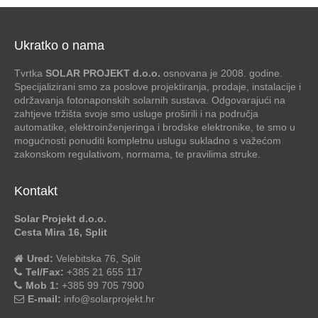
Ukratko o nama
Tvrtka
SOLAR PROJEKT d.o.o.
osnovana je 2008. godine.
Specijalizirani smo za poslove projektiranja, prodaje, instalacije i
održavanja fotonaponskih solarnih sustava. Odgovarajući na
zahtjeve tržišta svoje smo usluge proširili i na područja
automatike, elektroinženjeringa i brodske elektronike, te smo u
mogućnosti ponuditi kompletnu uslugu sukladno s važećom
zakonskom regulativom, normama, te pravilima struke.
Kontakt
Solar Projekt d.o.o.
Cesta Mira 16, Split
Ured:
Velebitska 76, Split
Tel/Fax:
+385 21 655 117
Mob 1:
+385 99 705 7900
E-mail:
info@solarprojekt.hr