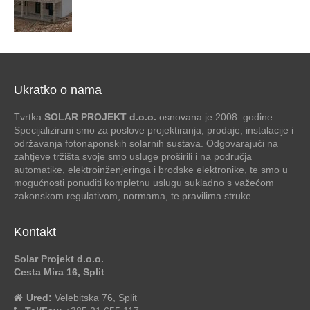
Ukratko o nama
Tvrtka
SOLAR PROJEKT d.o.o.
osnovana je 2008. godine.
Specijalizirani smo za poslove projektiranja, prodaje, instalacije i
održavanja fotonaponskih solarnih sustava. Odgovarajući na
zahtjeve tržišta svoje smo usluge proširili i na područja
automatike, elektroinženjeringa i brodske elektronike, te smo u
mogućnosti ponuditi kompletnu uslugu sukladno s važećom
zakonskom regulativom, normama, te pravilima struke.
Kontakt
Solar Projekt d.o.o.
Cesta Mira 16, Split
Ured:
Velebitska 76, Split