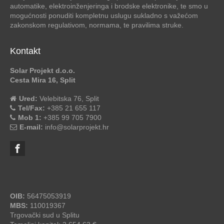
automatike, elektroinženjeringa i brodske elektronike, te smo u
mogućnosti ponuditi kompletnu uslugu sukladno s važećom
zakonskom regulativom, normama, te pravilima struke.
Kontakt
Solar Projekt d.o.o.
Cesta Mira 16, Split
Ured:
Velebitska 76, Split
Tel/Fax:
+385 21 655 117
Mob 1:
+385 99 705 7900
E-mail:
info@solarprojekt.hr
OIB:
56475053919
MBS:
110019367
Trgovački sud u Splitu