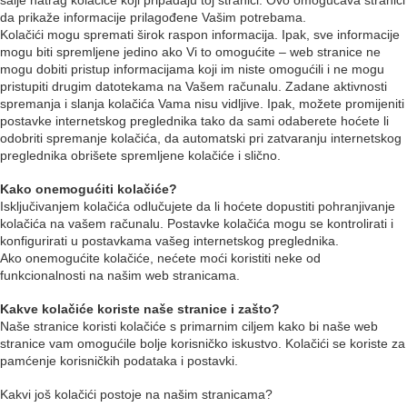
da prikaže informacije prilagođene Vašim potrebama.
Kolačići mogu spremati širok raspon informacija. Ipak, sve informacije
mogu biti spremljene jedino ako Vi to omogućite – web stranice ne
mogu dobiti pristup informacijama koji im niste omogućili i ne mogu
pristupiti drugim datotekama na Vašem računalu. Zadane aktivnosti
spremanja i slanja kolačića Vama nisu vidljive. Ipak, možete promijeniti
postavke internetskog preglednika tako da sami odaberete hoćete li
odobriti spremanje kolačića, da automatski pri zatvaranju internetskog
preglednika obrišete spremljene kolačiće i slično.
Kako onemogućiti kolačiće?
Isključivanjem kolačića odlučujete da li hoćete dopustiti pohranjivanje
kolačića na vašem računalu. Postavke kolačića mogu se kontrolirati i
konfigurirati u postavkama vašeg internetskog preglednika.
Ako onemogućite kolačiće, nećete moći koristiti neke od
funkcionalnosti na našim web stranicama.
Kakve kolačiće koriste naše stranice i zašto?
Naše stranice koristi kolačiće s primarnim ciljem kako bi naše web
stranice vam omogućile bolje korisničko iskustvo. Kolačići se koriste za
pamćenje korisničkih podataka i postavki.
Kakvi još kolačići postoje na našim stranicama?