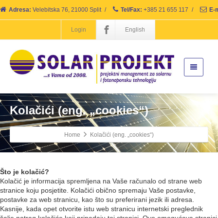
Adresa:
Velebitska 76, 21000 Split
/
Tel/Fax:
+385 21 655 117
/
E-m
Login
English
Kolačići (eng. „cookies“)
Home
Kolačići (eng. „cookies“)
Što je kolačić?
Kolačić je informacija spremljena na Vaše računalo od strane web
stranice koju posjetite. Kolačići obično spremaju Vaše postavke,
postavke za web stranicu, kao što su preferirani jezik ili adresa.
Kasnije, kada opet otvorite istu web stranicu internetski preglednik
šalje natrag kolačiće koji pripadaju toj stranici. Ovo omogućava stranici