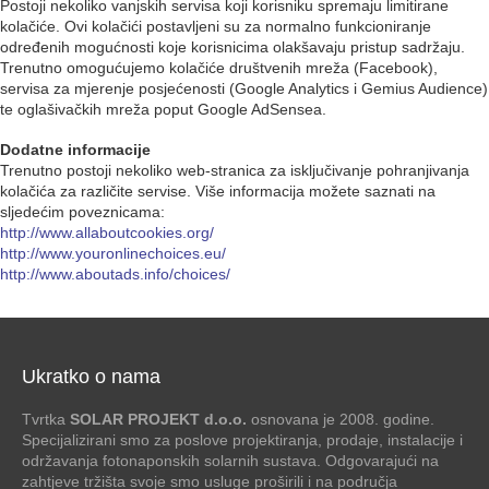
Postoji nekoliko vanjskih servisa koji korisniku spremaju limitirane
kolačiće. Ovi kolačići postavljeni su za normalno funkcioniranje
određenih mogućnosti koje korisnicima olakšavaju pristup sadržaju.
Trenutno omogućujemo kolačiće društvenih mreža (Facebook),
servisa za mjerenje posjećenosti (Google Analytics i Gemius Audience)
te oglašivačkih mreža poput Google AdSensea.
Dodatne informacije
Trenutno postoji nekoliko web-stranica za isključivanje pohranjivanja
kolačića za različite servise. Više informacija možete saznati na
sljedećim poveznicama:
http://www.allaboutcookies.org/
http://www.youronlinechoices.eu/
http://www.aboutads.info/choices/
Ukratko o nama
Tvrtka
SOLAR PROJEKT d.o.o.
osnovana je 2008. godine.
Specijalizirani smo za poslove projektiranja, prodaje, instalacije i
održavanja fotonaponskih solarnih sustava. Odgovarajući na
zahtjeve tržišta svoje smo usluge proširili i na područja