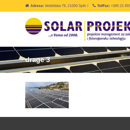
Adresa:
Velebitska 76, 21000 Split
/
Tel/Fax:
+385 21 65
drage 3