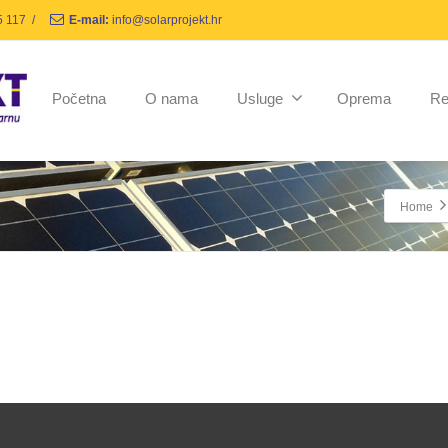
5 117
/
E-mail:
info@solarprojekt.hr
Početna
O nama
Usluge
Oprema
Re
Home