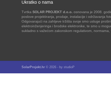
Ukratko o nama
Tvrtka
SOLAR PROJEKT d.o.o.
osnovana je 2008. godin
poslove projektiranja, prodaje, instalacije i održavanja f
Odgovarajući na zahtjeve tržišta svoje smo usluge proširi
elektroinženjeringa i brodske elektronike, te smo u mogu
sukladno s važećom zakonskom regulativom, normama, te
SolarProjekt.hr
© 2026 - by
studioP