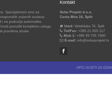
Kontakt
e. Specijalizirani smo za
Solar Projekt d.o.o.
otonaponskih solarnih sustava.
Cesta Mira 16, Split
li i na područja automatike,
Ured:
Velebitska 76, Split
ćnosti ponuditi kompletnu uslugu
Tel/Fax:
+385 21 655 117
 pravilima struke.
Mob 1:
+385 99 705 7900
E-mail:
info@solarprojekt.hr
OPĆI UVJETI ZA IZG