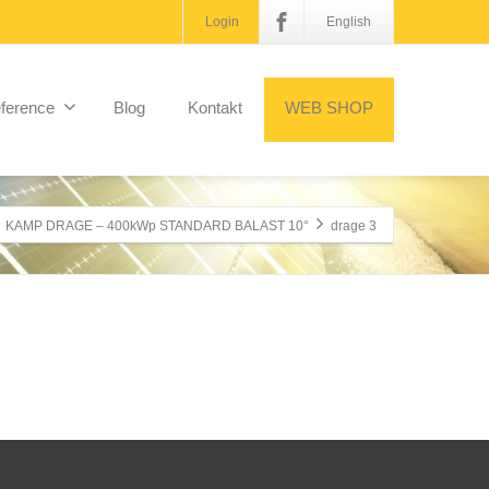
Login
English
ference
Blog
Kontakt
WEB SHOP
KAMP DRAGE – 400kWp STANDARD BALAST 10°
drage 3