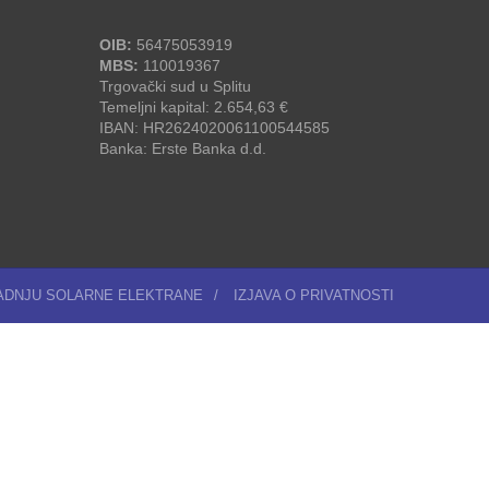
OIB:
56475053919
MBS:
110019367
Trgovački sud u Splitu
Temeljni kapital: 2.654,63 €
IBAN: HR2624020061100544585
Banka: Erste Banka d.d.
RADNJU SOLARNE ELEKTRANE
/
IZJAVA O PRIVATNOSTI