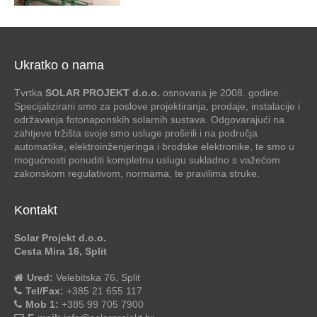
Ukratko o nama
Tvrtka
SOLAR PROJEKT d.o.o.
osnovana je 2008. godine.
Specijalizirani smo za poslove projektiranja, prodaje, instalacije i
održavanja fotonaponskih solarnih sustava. Odgovarajući na
zahtjeve tržišta svoje smo usluge proširili i na područja
automatike, elektroinženjeringa i brodske elektronike, te smo u
mogućnosti ponuditi kompletnu uslugu sukladno s važećom
zakonskom regulativom, normama, te pravilima struke.
Kontakt
Solar Projekt d.o.o.
Cesta Mira 16, Split
Ured:
Velebitska 76, Split
Tel/Fax:
+385 21 655 117
Mob 1:
+385 99 705 7900