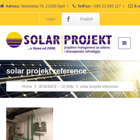
Adresa:
Velebitska 76, 21000 Split
/
Tel/Fax:
+385 21 655 117
/
E-m
Login
English
solar projekt reference
Home
JESENICE – 10 kWp
solar projekt reference