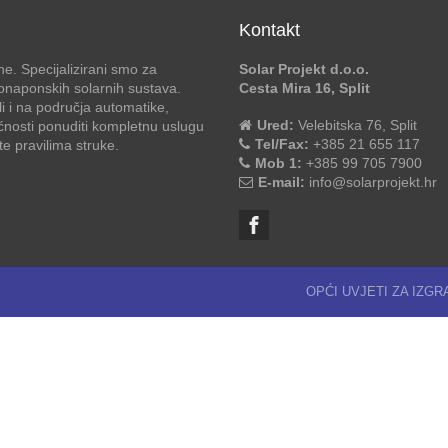
Kontakt
e. Specijalizirani smo za
Solar Projekt d.o.o.
otonaponskih solarnih sustava.
Cesta Mira 16, Split
li i na područja automatike,
Ured:
Velebitska 76, Split
ćnosti ponuditi kompletnu uslugu
Tel/Fax:
+385 21 655 117
 pravilima struke.
Mob 1:
+385 99 705 7900
E-mail:
info@solarprojekt.hr
OPĆI UVJETI ZA IZG