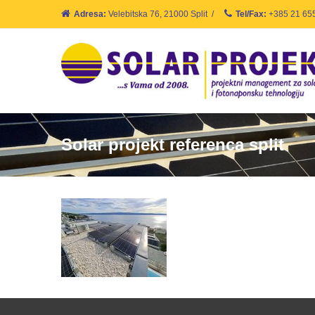
Adresa:
Velebitska 76, 21000 Split
/
Tel/Fax:
+385 21 65
Solar projekt referenca split