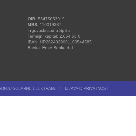
OIB:
56475053919
MBS:
110019367
Trgovački sud u Splitu
Temeljni kapital: 2.654,63 €
IBAN: HR2624020061100544585
Banka: Erste Banka d.d.
RADNJU SOLARNE ELEKTRANE
/
IZJAVA O PRIVATNOSTI