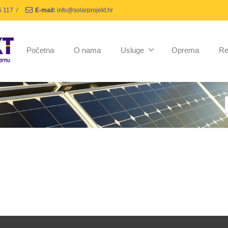
5 117
/
E-mail:
info@solarprojekt.hr
Početna
O nama
Usluge
Oprema
Re