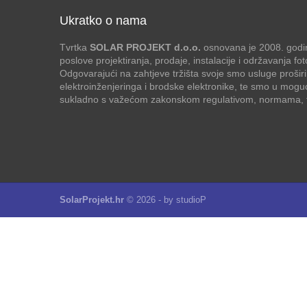
Ukratko o nama
Tvrtka
SOLAR PROJEKT d.o.o.
osnovana je 2008. godin
poslove projektiranja, prodaje, instalacije i održavanja f
Odgovarajući na zahtjeve tržišta svoje smo usluge proširi
elektroinženjeringa i brodske elektronike, te smo u mogu
sukladno s važećom zakonskom regulativom, normama, te
SolarProjekt.hr
© 2026 - by
studioP