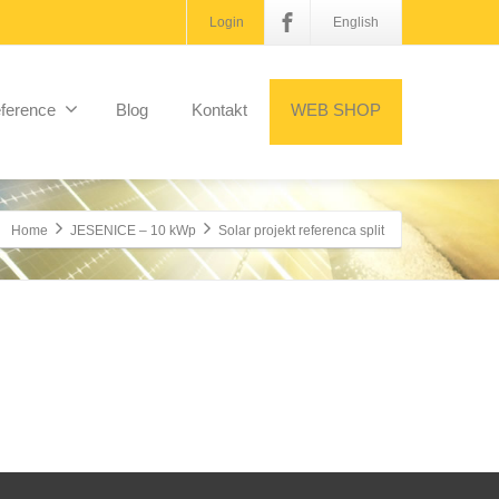
Login
English
ference
Blog
Kontakt
WEB SHOP
Home
JESENICE – 10 kWp
Solar projekt referenca split