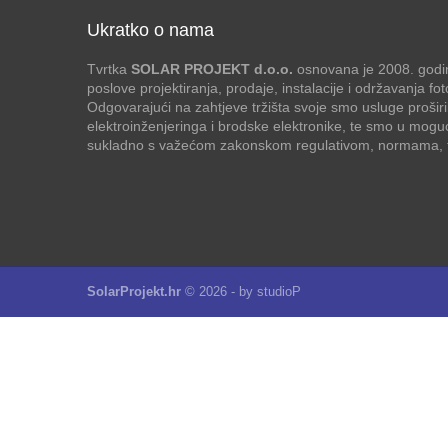
Ukratko o nama
Tvrtka
SOLAR PROJEKT d.o.o.
osnovana je 2008. godin
poslove projektiranja, prodaje, instalacije i održavanja f
Odgovarajući na zahtjeve tržišta svoje smo usluge proširi
elektroinženjeringa i brodske elektronike, te smo u mogu
sukladno s važećom zakonskom regulativom, normama, te
SolarProjekt.hr
© 2026 - by
studioP