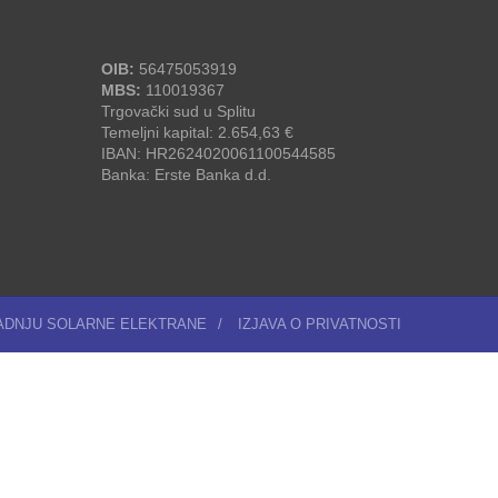
OIB:
56475053919
MBS:
110019367
Trgovački sud u Splitu
Temeljni kapital: 2.654,63 €
IBAN: HR2624020061100544585
Banka: Erste Banka d.d.
RADNJU SOLARNE ELEKTRANE
/
IZJAVA O PRIVATNOSTI