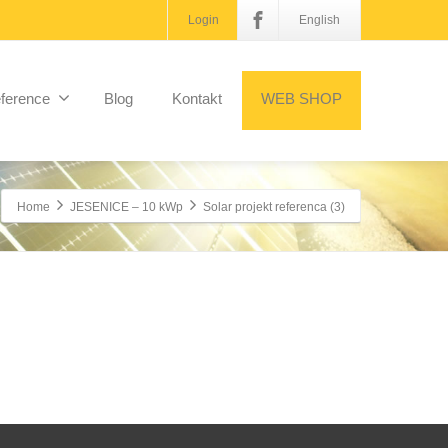
Login
English
ference
Blog
Kontakt
WEB SHOP
Home
JESENICE – 10 kWp
Solar projekt referenca (3)