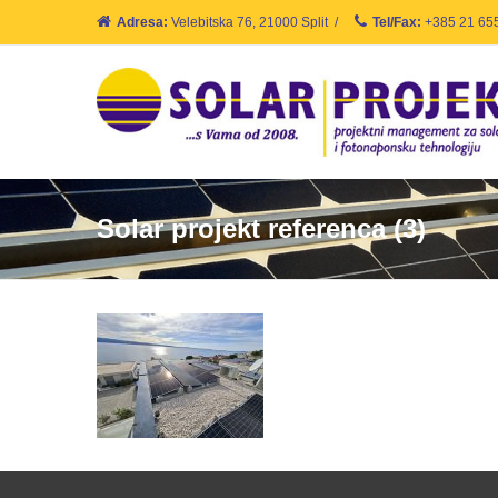
Adresa:
Velebitska 76, 21000 Split
/
Tel/Fax:
+385 21 65
Solar projekt referenca (3)