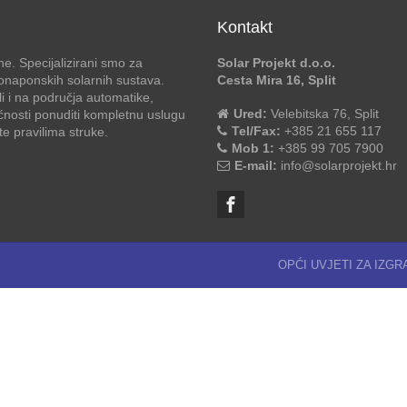
Kontakt
e. Specijalizirani smo za
Solar Projekt d.o.o.
otonaponskih solarnih sustava.
Cesta Mira 16, Split
li i na područja automatike,
Ured:
Velebitska 76, Split
ćnosti ponuditi kompletnu uslugu
Tel/Fax:
+385 21 655 117
 pravilima struke.
Mob 1:
+385 99 705 7900
E-mail:
info@solarprojekt.hr
OPĆI UVJETI ZA IZG