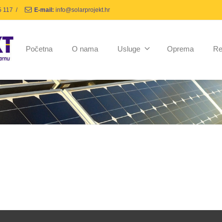
5 117
/
E-mail:
info@solarprojekt.hr
Početna
O nama
Usluge
Oprema
Re